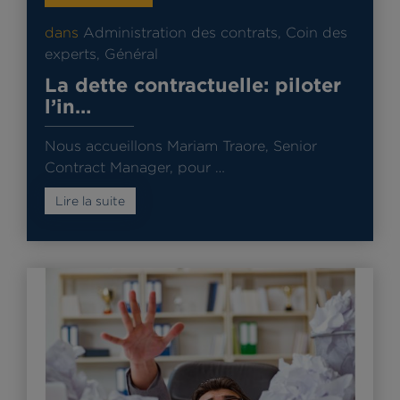
dans
Administration des contrats
,
Coin des
experts
,
Général
La dette contractuelle: piloter
l’in…
Nous accueillons Mariam Traore, Senior
Contract Manager, pour …
Lire la suite