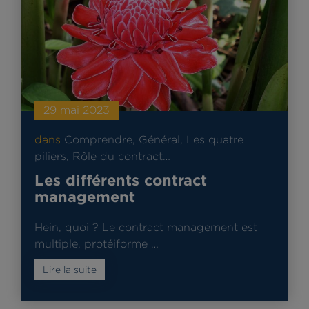
29 mai 2023
dans
Comprendre
,
Général
,
Les quatre
piliers
,
Rôle du contract…
Les différents contract
management
Hein, quoi ? Le contract management est
multiple, protéiforme …
Lire la suite