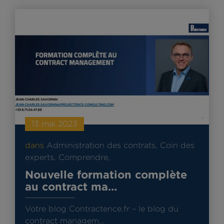
13 mai 2023
dans
Administration des contrats
,
Coin des
experts
,
Comprendre
,
Nouvelle formation complète
au contract ma…
Votre blog Contractence.fr – le blog du
contract managem…