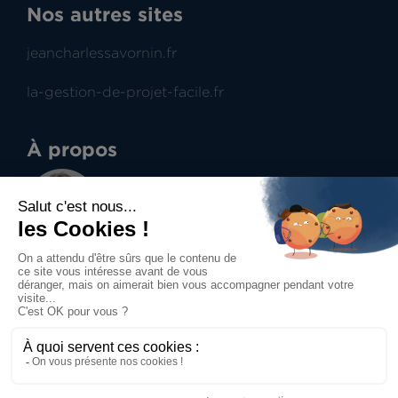
Nos autres sites
jeancharlessavornin.fr
la-gestion-de-projet-facile.fr
À propos
Jean-Charles Savornin
Dirigeant de projectence
Professionnel du management de projet et du
contract management, aide à la prise de
décisions.
Accueil
Mentions légales
Politique de confidentialité