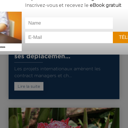
Inscrivez-vous et recevez le
eBook
gratuit
25 septembre 2023
dans
Divers
,
Gestion de la relation client
,
Relation client
Le contract manager prépare
ses déplacemen…
Les projets internationaux amènent les
contract managers et ch…
Lire la suite