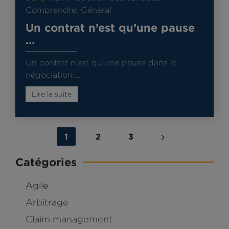
Comprendre
,
Général
Un contrat n’est qu’une pause
…
Un contrat n’est qu’une pause dans la
négociation:…
Lire la suite
1
2
3
Catégories
Agile
Arbitrage
Claim management