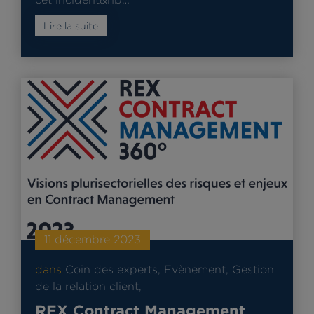
Lire la suite
11 décembre 2023
dans
Coin des experts
,
Evènement
,
Gestion
de la relation client
,
REX Contract Management