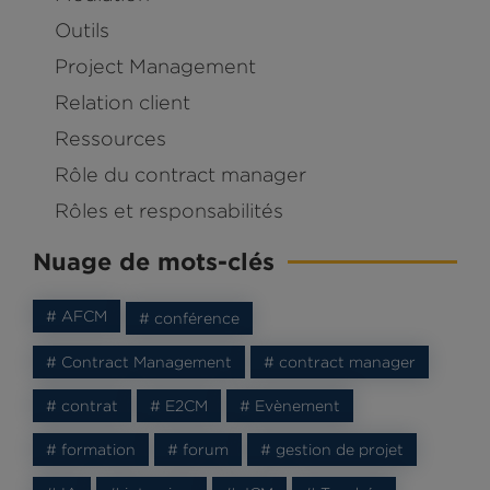
Outils
Project Management
Relation client
Ressources
Rôle du contract manager
Rôles et responsabilités
Nuage de mots-clés
# AFCM
# conférence
# Contract Management
# contract manager
# contrat
# E2CM
# Evènement
# formation
# forum
# gestion de projet