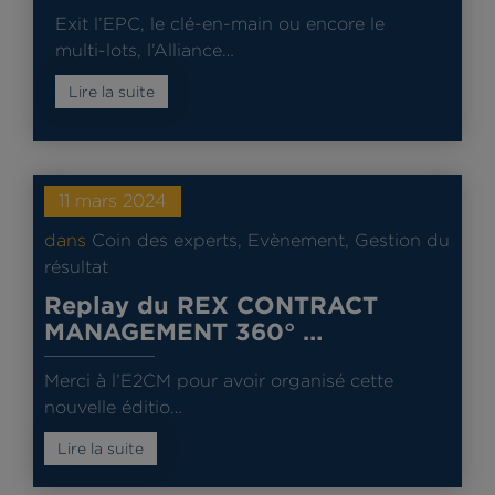
Exit l’EPC, le clé-en-main ou encore le
multi-lots, l’Alliance…
Lire la suite
11 mars 2024
dans
Coin des experts
,
Evènement
,
Gestion du
résultat
Replay du REX CONTRACT
MANAGEMENT 360° …
Merci à l’E2CM pour avoir organisé cette
nouvelle éditio…
Lire la suite