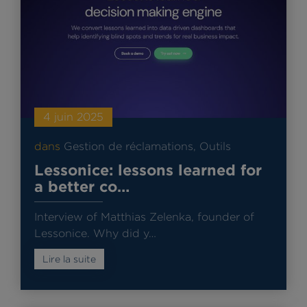
4 juin 2025
dans
Gestion de réclamations
,
Outils
Lessonice: lessons learned for
a better co…
Interview of Matthias Zelenka, founder of
Lessonice. Why did y…
Lire la suite