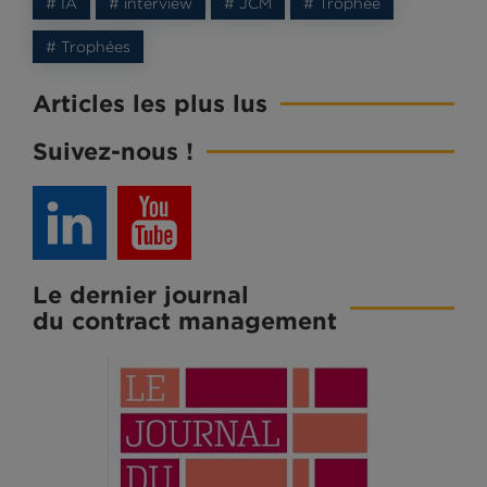
# IA
# interview
# JCM
# Trophée
# Trophées
Articles les plus lus
Suivez-nous !
Le dernier journal
du contract management