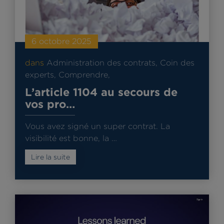
6 octobre 2025
dans
Administration des contrats
,
Coin des
experts
,
Comprendre
,
L’article 1104 au secours de
vos pro…
Vous avez signé un super contrat. La
visibilité est bonne, la …
Lire la suite