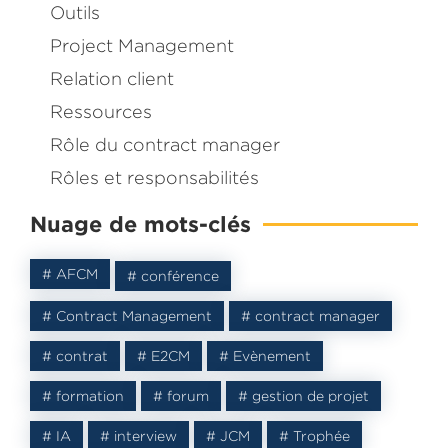
Outils
Project Management
Relation client
Ressources
Rôle du contract manager
Dans ce livre je partage avec vous comment j’ai accomp
Rôles et responsabilités
entreprise dans la
mise en place de son département C
Management
.
Nuage de mots-clés
Inscrivez-vous et recevez le
eBook
gratuit
# AFCM
# conférence
# Contract Management
# contract manager
# contrat
# E2CM
# Evènement
# formation
# forum
# gestion de projet
# IA
# interview
# JCM
# Trophée