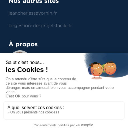
Nos autres sites
jeancharlessavornin.fr
la-gestion-de-projet-facile.fr
À propos
Jean-Charles Savornin
Dirigeant de projectence
Professionnel du management de projet et du
contract management, aide à la prise de
décisions.
Accueil
Mentions légales
Politique de confidentialité
Politique des cookies
Contact