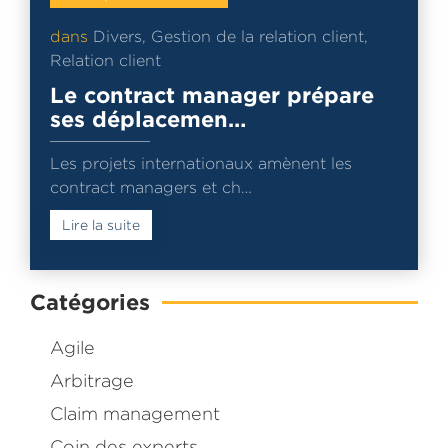
dans
Divers
,
Gestion de la relation client
,
Relation client
Le contract manager prépare
ses déplacemen…
Les projets internationaux amènent les
contract managers et ch…
Lire la suite
Catégories
Agile
Arbitrage
Claim management
Coin des experts