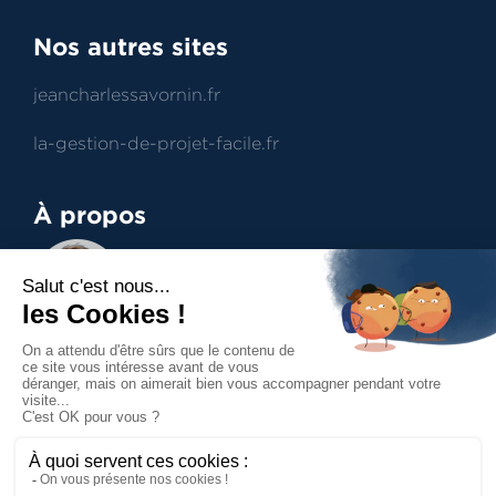
Nos autres sites
jeancharlessavornin.fr
la-gestion-de-projet-facile.fr
À propos
Jean-Charles Savornin
Dirigeant de projectence
Professionnel du management de projet et du
contract management, aide à la prise de
décisions.
Accueil
Mentions légales
Politique de confidentialité