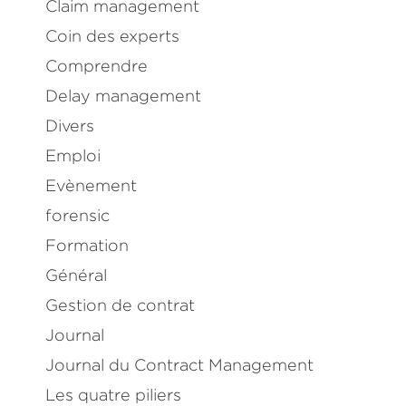
Claim management
Coin des experts
Comprendre
Delay management
Divers
Emploi
Evènement
forensic
Formation
Général
Gestion de contrat
Journal
Journal du Contract Management
Dans ce livre je partage avec vous comment j’ai accomp
entreprise dans la
mise en place de son département C
Les quatre piliers