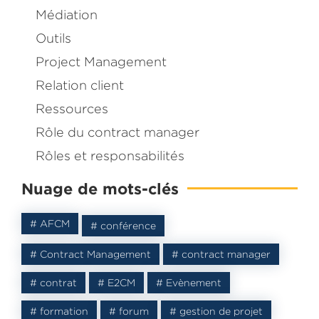
Management
.
Médiation
Inscrivez-vous et recevez le
eBook
gratuit
Outils
Project Management
Relation client
Ressources
Rôle du contract manager
Rôles et responsabilités
Nuage de mots-clés
# AFCM
# conférence
# Contract Management
# contract manager
# contrat
# E2CM
# Evènement
# formation
# forum
# gestion de projet