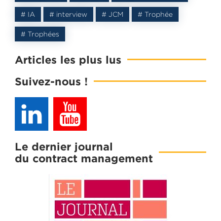
# IA
# interview
# JCM
# Trophée
# Trophées
Articles les plus lus
Suivez-nous !
Le dernier journal
du contract management