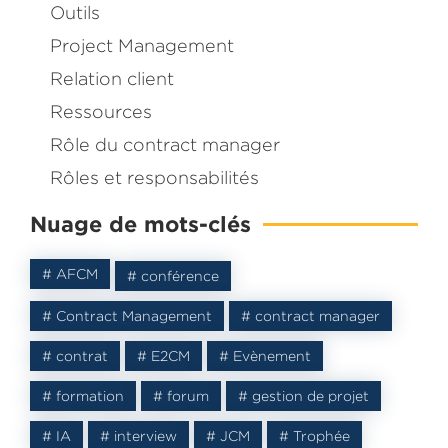
Outils
Project Management
Relation client
Ressources
Rôle du contract manager
Dans ce livre je partage avec vous comment j’ai accomp
Rôles et responsabilités
entreprise dans la
mise en place de son département C
Management
.
Nuage de mots-clés
Inscrivez-vous et recevez le
eBook
gratuit
# AFCM
# conférence
# Contract Management
# contract manager
# contrat
# E2CM
# Evènement
# formation
# forum
# gestion de projet
# IA
# interview
# JCM
# Trophée