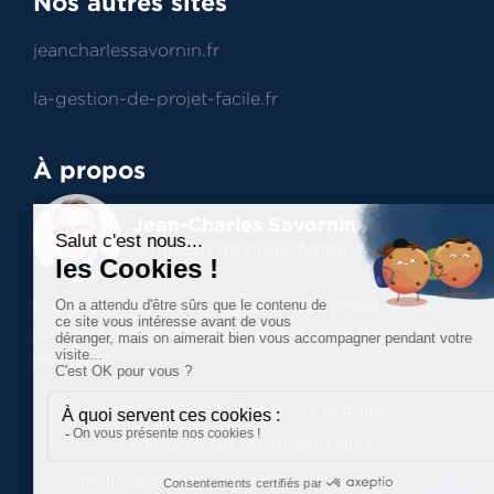
Nos autres sites
jeancharlessavornin.fr
la-gestion-de-projet-facile.fr
À propos
Jean-Charles Savornin
Dirigeant de projectence
Professionnel du management de projet et du
contract management, aide à la prise de
décisions.
Accueil
Mentions légales
Politique de confidentialité
Politique des cookies
Contact