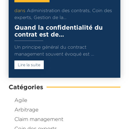
dans
Administration des contrats
,
Coin des
experts
,
Gestion de la…
Quand la confidentialité du
contrat est de…
Un principe général du contract
management souvent évoqué est …
Lire la suite
Catégories
Agile
Arbitrage
Claim management
Coin des experts