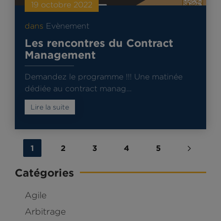
19 octobre 2022
dans
Evènement
Les rencontres du Contract
Management
Demandez le programme !!! Une matinée
dédiée au contract manag…
Lire la suite
1
2
3
4
5
Catégories
Agile
Arbitrage