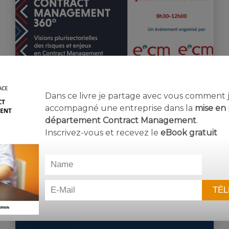
27 mars 2023
Dans ce livre je partage avec vous comment j’
accompagné une entreprise dans la
mise en 
dans
Coin des experts
,
Evènement
,
Rôle du
département Contract Management
.
contract manager
Inscrivez-vous et recevez le
eBook
gratuit
REX Contract Management
Mars 2023
Retrouvez dans ce replay du REX Contract
Management de l&rsquo…
Lire la suite