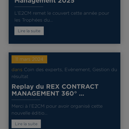
Management 2025
L’E2CM remet le couvert cette année pour
les Trophées du…
Lire la suite
11 mars 2024
dans
Coin des experts
,
Evènement
,
Gestion du
résultat
Replay du REX CONTRACT
MANAGEMENT 360° …
Merci à l’E2CM pour avoir organisé cette
nouvelle éditio…
Lire la suite