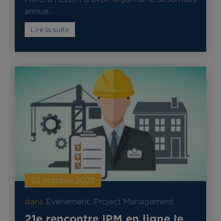
annue…
Lire la suite
23 octobre 2023
dans
Evènement
,
Project Management
21e rencontre IPM en ligne le