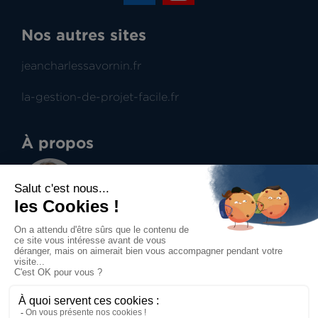
Nos autres sites
jeancharlessavornin.fr
la-gestion-de-projet-facile.fr
À propos
Jean-Charles Savornin
Dirigeant de projectence
Professionnel du management de projet et du
contract management, aide à la prise de
décisions.
Accueil
Mentions légales