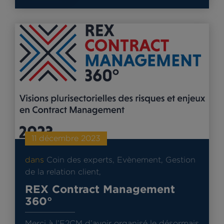
11 décembre 2023
dans
Coin des experts
,
Evènement
,
Gestion
de la relation client
,
REX Contract Management
360°
Merci à l’E2CM d’avoir organisé le désormais