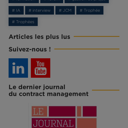
# IA
# interview
# JCM
# Trophée
# Trophées
Articles les plus lus
Suivez-nous !
Le dernier journal
du contract management