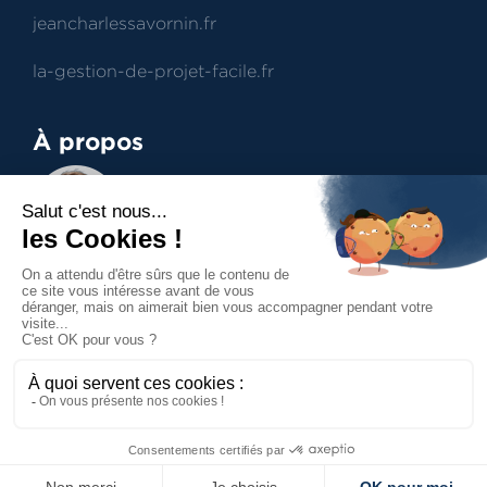
jeancharlessavornin.fr
la-gestion-de-projet-facile.fr
À propos
Jean-Charles Savornin
Dirigeant de projectence
Professionnel du management de projet et du
contract management, aide à la prise de
décisions.
Accueil
Mentions légales
Politique de confidentialité
Politique des cookies
Contact