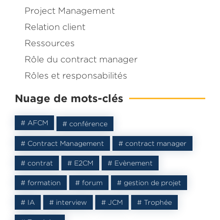
Project Management
Relation client
Ressources
Rôle du contract manager
Dans ce livre je partage avec vous comment j’ai accomp
Rôles et responsabilités
entreprise dans la
mise en place de son département C
Nuage de mots-clés
Management
.
Inscrivez-vous et recevez le
eBook
gratuit
# AFCM
# conférence
# Contract Management
# contract manager
# contrat
# E2CM
# Evènement
# formation
# forum
# gestion de projet
# IA
# interview
# JCM
# Trophée