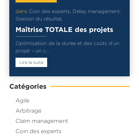
dans
Coin des experts
,
Delay management
,
Gestion du résultat
,
Maîtrise TOTALE des projets
Optimisation de la durée et des coûts d’un
projet – un c…
Lire la suite
Catégories
Agile
Arbitrage
Claim management
Coin des experts