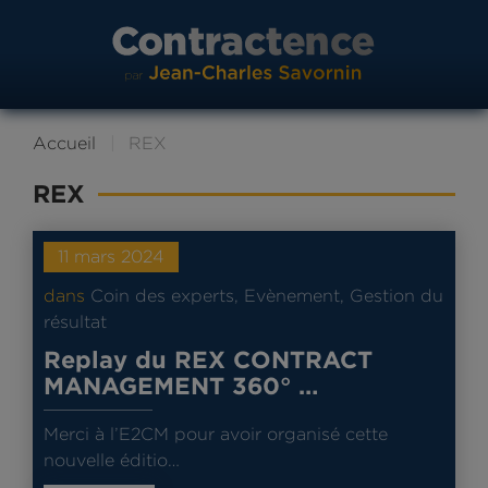
Accueil
REX
REX
11 mars 2024
dans
Coin des experts
,
Evènement
,
Gestion du
résultat
Replay du REX CONTRACT
MANAGEMENT 360° …
Merci à l’E2CM pour avoir organisé cette
nouvelle éditio…