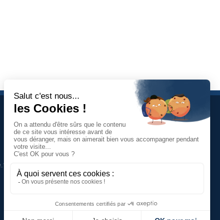
À propos
Jean-Charles
Savornin
Dirigeant de projectence
.fr
Professionnel du management de
projet et du contract management,
aide à la prise de décisions.