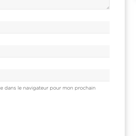
Dans ce livre je partage avec vous comment j’ai accomp
entreprise dans la
mise en place de son département C
Management
.
Inscrivez-vous et recevez le
eBook
gratuit
e dans le navigateur pour mon prochain