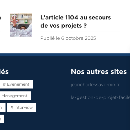
n
L’article 1104 au secours
de vos projets ?
Publié le 6 octobre 2025
lés
Nos autres sites
# Evènement
jeancharlessavornin.fr
t Management
la-gestion-de-projet-facile
n
# interview
s