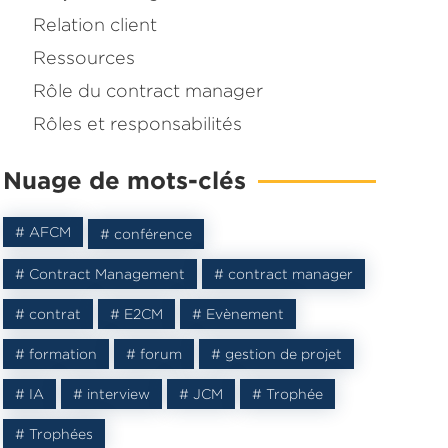
Relation client
Ressources
Rôle du contract manager
Rôles et responsabilités
Nuage de mots-clés
# AFCM
# conférence
# Contract Management
# contract manager
# contrat
# E2CM
# Evènement
# formation
# forum
# gestion de projet
# IA
# interview
# JCM
# Trophée
# Trophées