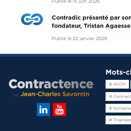
Publié le 15 juin 2026
Contradic présenté par so
fondateur, Tristan Agaesse
Publié le 22 janvier 2026
Mots-c
# AFCM
# Contrac
# formatio
# Trophée