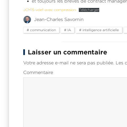
et toujours les brèves de contract manager
JCM15-vdef-avec compression
Télécharger
Jean-Charles Savornin
# communication
# IA
# intelligence artificielle
Laisser un commentaire
Votre adresse e-mail ne sera pas publiée. Les
Commentaire