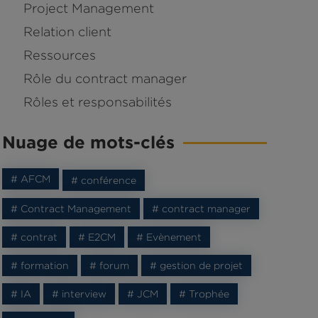
Project Management
Relation client
Ressources
Rôle du contract manager
Rôles et responsabilités
Nuage de mots-clés
# AFCM
# conférence
# Contract Management
# contract manager
# contrat
# E2CM
# Evènement
# formation
# forum
# gestion de projet
# IA
# interview
# JCM
# Trophée