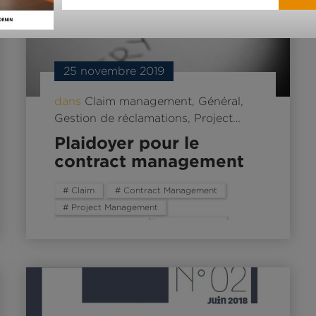
25 novembre 2019
dans
Claim management
,
Général
,
Gestion de réclamations
,
Project…
Plaidoyer pour le
contract management
# Claim
# Contract Management
# Project Management
# Project Manager
# réclamation
# trésorerie