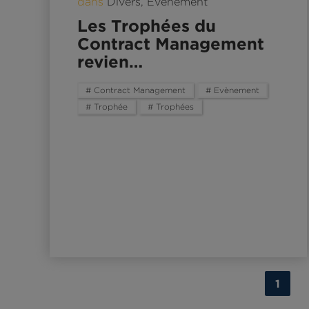
dans
Divers
,
Evènement
Les Trophées du
Contract Management
revien…
# Contract Management
# Evènement
# Trophée
# Trophées
1