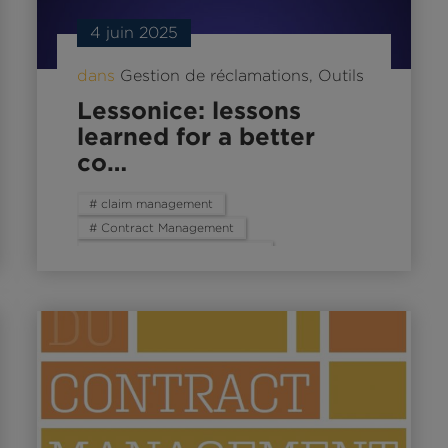
4 juin 2025
dans
Gestion de réclamations
,
Outils
Lessonice: lessons
learned for a better
co…
# claim management
# Contract Management
# contract management tool
# lessons learned