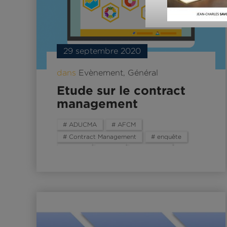
29 septembre 2020
dans
Evènement
,
Général
Etude sur le contract
management
# ADUCMA
# AFCM
# Contract Management
# enquête
# étude
# JCM
# sondage