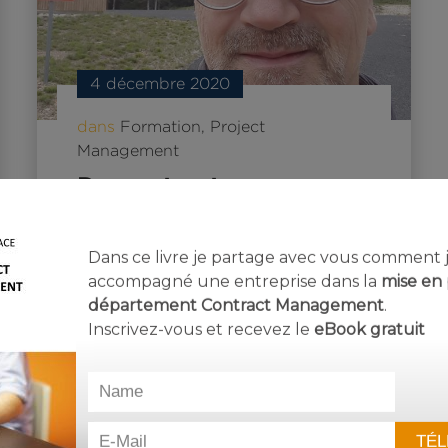
4 décembre 2020
Dans ce livre je partage avec vous comment j’
dans
Formation
,
Project
accompagné une entreprise dans la
mise en 
Management
département Contract Management
.
Du contract
Inscrivez-vous et recevez le
eBook
gratuit
management dans une
formation …
# Contract Management
# formation
# mastère spécialisé
# Project Management