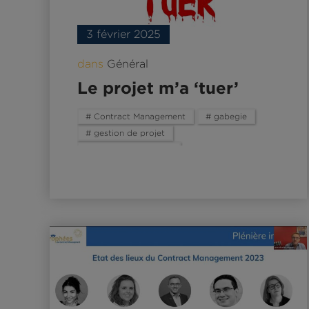
3 février 2025
dans
Général
Le projet m’a ‘tuer’
# Contract Management
# gabegie
# gestion de projet
# grand projet d’état
# mon espace santé
# projet