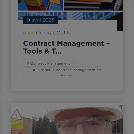
9 avril 2023
dans
Général
,
Outils
Contract Management –
Tools & T…
# Contract Management
# livre sur le contract management en
anglais
# outils et méthodes
# tools & techniques