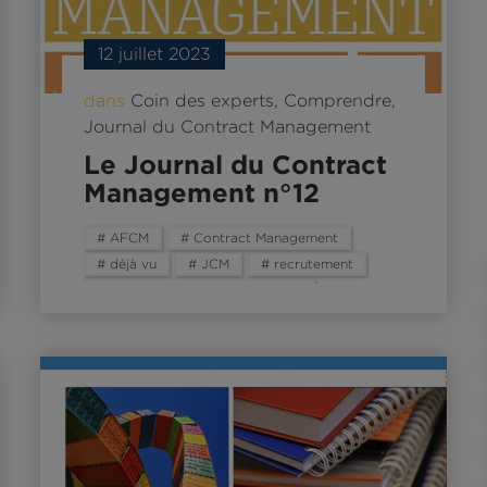
12 juillet 2023
dans
Coin des experts
,
Comprendre
,
Journal du Contract Management
Le Journal du Contract
Management n°12
# AFCM
# Contract Management
# déjà vu
# JCM
# recrutement
# recruter un contract manager