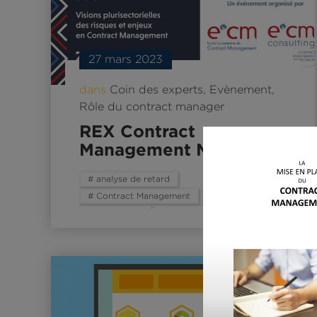
27 mars 2023
dans
Coin des experts
,
Evènement
,
Rôle du contract manager
REX Contract
Management Mars 2023
# analyse de retard
# Contract Management
# E2CM
# Evènement
# gestion des retards
# mandat des acteurs
# maturité du contract management
# REX contract management