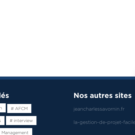
lés
Nos autres sites
n
# AFCM
jeancharlessavornin.fr
s
# interview
la-gestion-de-projet-facile
t Management