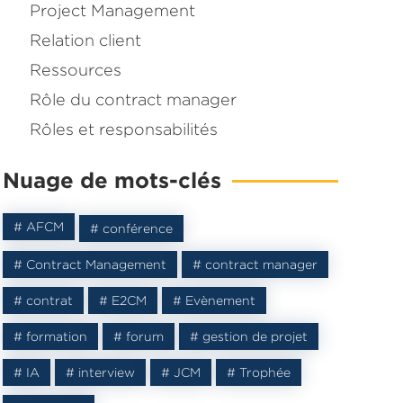
Project Management
Relation client
Ressources
Rôle du contract manager
Rôles et responsabilités
Nuage de mots-clés
# AFCM
# conférence
# Contract Management
# contract manager
# contrat
# E2CM
# Evènement
agné une
ontract
# formation
# forum
# gestion de projet
# IA
# interview
# JCM
# Trophée