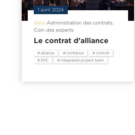
1 avril 2024
dans
Administration des contrats
,
Coin des experts
Le contrat d’alliance
# alliance
# confiance
# contrat
# EPC
# integrated project team