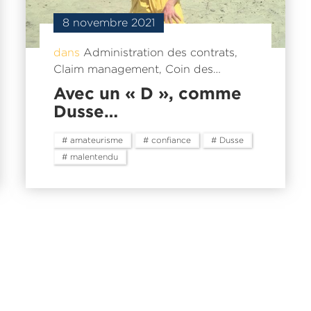
8 novembre 2021
dans
Administration des contrats
,
Claim management
,
Coin des…
Avec un « D », comme
Dusse…
# amateurisme
# confiance
# Dusse
# malentendu