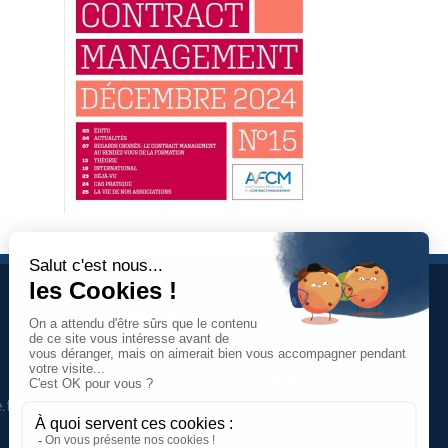
À propos
Jean-Charles
Savornin
Dirigeant de projectence
.fr
Professionnel du management de