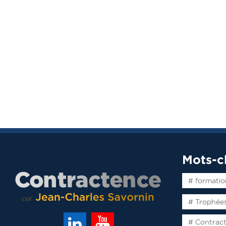
Mots-c
# formatio
# Trophée
# Contrac