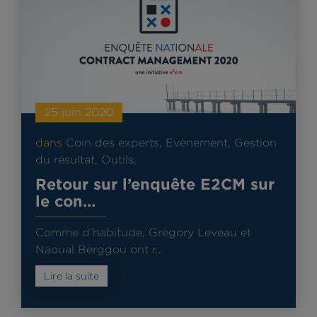
25 juin 2020
dans
Coin des experts
,
Evènement
,
Gestion
du résultat
,
Outils
,
Retour sur l’enquête E2CM sur
le con…
Comme d’habitude, Grégory Leveau et
Naoual Berggou ont r…
Lire la suite