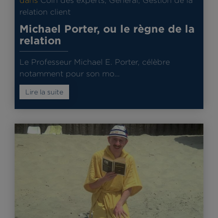
dans
Coin des experts
,
Général
,
Gestion de la
relation client
Michael Porter, ou le règne de la
relation
Le Professeur Michael E. Porter, célèbre
notamment pour son mo…
Lire la suite