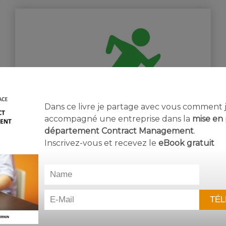
Dans ce livre je partage avec vous comment j’
accompagné une entreprise dans la
mise en 
7 mars 2020
département Contract Management
.
Inscrivez-vous et recevez le
eBook
gratuit
dans
Comprendre
,
Gestion du résultat
Risque ou problème ?
Quelle différence y’a-t-il entre un risque et
un problèm…
Lire la suite