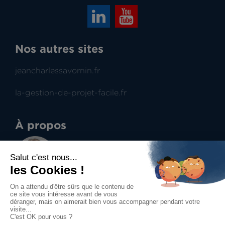
Nos autres sites
jeancharlessavornin.fr
la-gestion-de-projet-facile.fr
À propos
Jean-Charles Savornin
Dirigeant de projectence
Professionnel du management de projet et du
contract management, aide à la prise de
décisions.