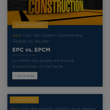
18 octobre 2021
dans
Coin des experts
,
Comprendre
,
Gestion du résultat
EPC vs. EPCM
Le métier des projets est bourré
d’acronymes. S’il est facile …
Lire la suite
3 mars 2021
dans
Coin des experts
,
Gestion de la relation