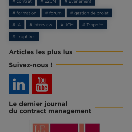
# contrat
# E2CM
# Evènement
# formation
# forum
# gestion de projet
# IA
# interview
# JCM
# Trophée
# Trophées
Articles les plus lus
Suivez-nous !
Le dernier journal
du contract management