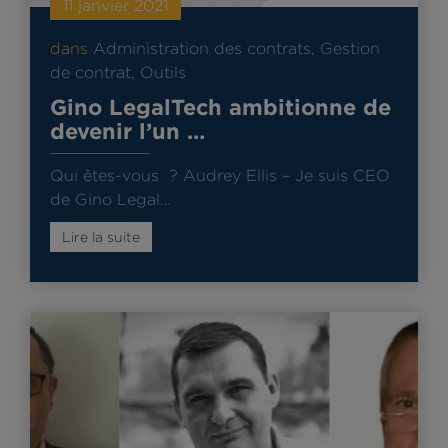
11 janvier 2021
dans
Administration des contrats
,
Gestion
de contrat
,
Outils
Gino LegalTech ambitionne de
devenir l’un …
Qui êtes-vous ? Audrey Ellis – Je suis CEO
de Gino Legal…
Lire la suite