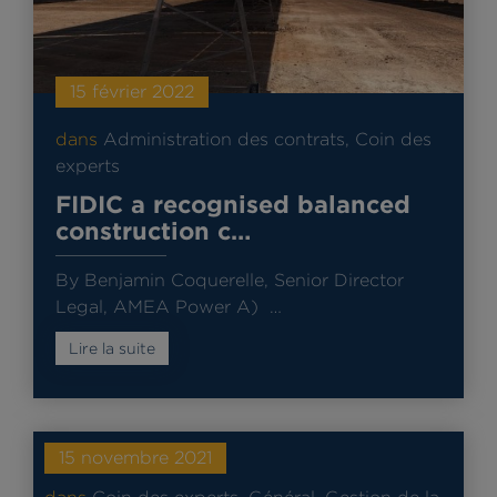
15 février 2022
dans
Administration des contrats
,
Coin des
experts
FIDIC a recognised balanced
construction c…
By Benjamin Coquerelle, Senior Director
Legal, AMEA Power A) …
Lire la suite
15 novembre 2021