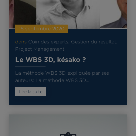
18 septembre 2020
dans
Coin des experts
,
Gestion du résultat
,
Project Management
Le WBS 3D, késako ?
La méthode WBS 3D expliquée par ses
auteurs: La méthode WBS 3D…
Lire la suite