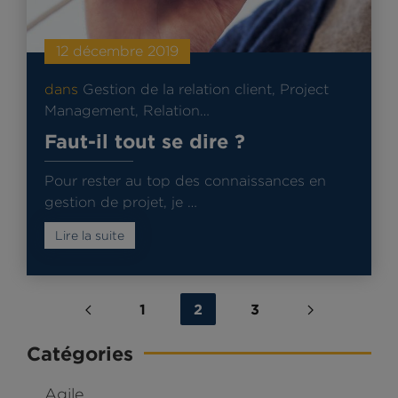
12 décembre 2019
dans
Gestion de la relation client
,
Project
Management
,
Relation…
Faut-il tout se dire ?
Pour rester au top des connaissances en
gestion de projet, je …
Lire la suite
1
2
3
Catégories
Agile