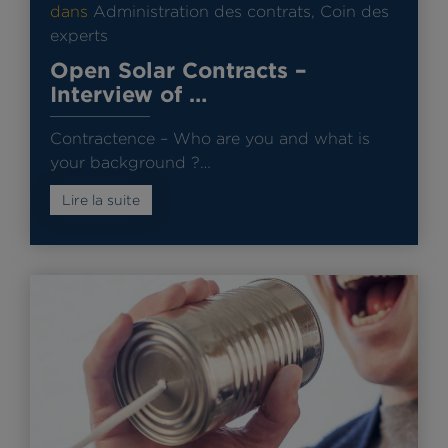
dans
Administration des contrats
,
Coin des
experts
Open Solar Contracts –
Interview of …
Contractence – Who are you and what is
your background ?…
Lire la suite