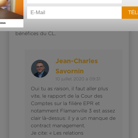
très/ trop lent. Je crois pour ma part qu’il
faut lancer les 3 axes (people, process et
outils) en parallèle car à ce rythme je serai à
la retraite lorsqu’on reconnaitra les
bénéfices du CL.
Répondr
Jean-Charles
Savornin
10 juillet 2020 à 09:31
Oui tu as raison, il faut aller plus
vite, le rapport de la Cour des
Comptes sur la filière EPR et
notamment Flamanville 3 est assez
clair là-dessus: il y a un manque de
contract management.
Je cite: « Les relations