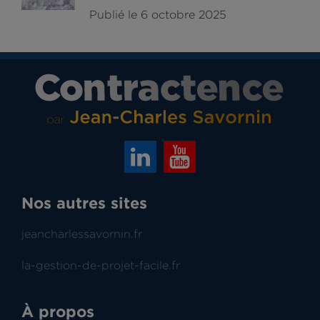
Publié le 6 octobre 2025
Nos autres sites
jeancharlessavornin.fr
la-gestion-de-projet-facile.fr
À propos