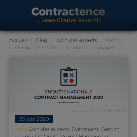
Accueil
Blog
Coin des experts
Retour
sur l’enquête E2CM sur le contract management
25 juin 2020
dans
Coin des experts
,
Evènement
,
Gestion
du résultat
,
Outils
,
Project Management