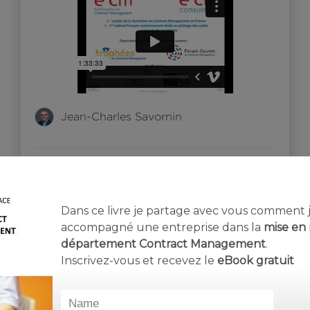
Jean-Charles Savornin
Comments (2)
Répon
Leclerc
Dans ce livre je partage avec vous comment j’
accompagné une entreprise dans la
mise en 
30 juin 2020 à 13:29
département Contract Management
.
Tu as raison sur la culture de contract
Inscrivez-vous et recevez le
eBook
gratuit
management qui doit être déployée au sein
des organisations. Mais depuis qu’on en
parle on peut s’étonner de ce changement