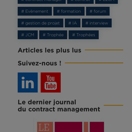
# Evènement
# formation
# forum
# gestion de projet
# IA
# interview
# JCM
# Trophée
# Trophées
Articles les plus lus
Suivez-nous !
Le dernier journal
du contract management