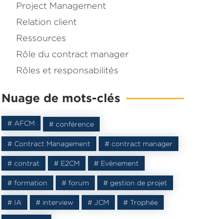
Project Management
Relation client
Ressources
Rôle du contract manager
Rôles et responsabilités
Nuage de mots-clés
# AFCM
# conférence
# Contract Management
# contract manager
# contrat
# E2CM
# Evènement
agné une
ontract
# formation
# forum
# gestion de projet
# IA
# interview
# JCM
# Trophée