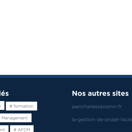
lés
Nos autres sites
s
# formation
jeancharlessavornin.fr
t Management
la-gestion-de-projet-facile
ent
# AFCM