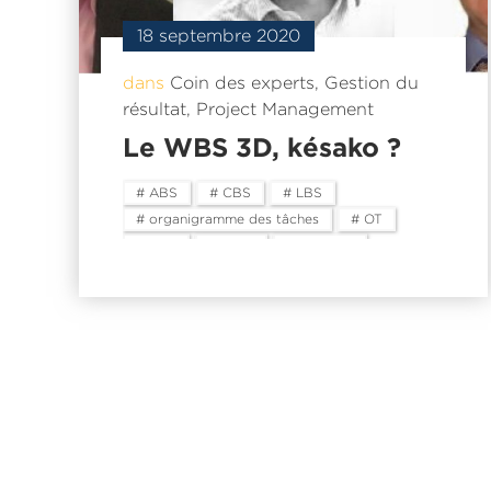
18 septembre 2020
dans
Coin des experts
,
Gestion du
résultat
,
Project Management
Le WBS 3D, késako ?
# ABS
# CBS
# LBS
# organigramme des tâches
# OT
# PBS
# WBS
# WBS 3D