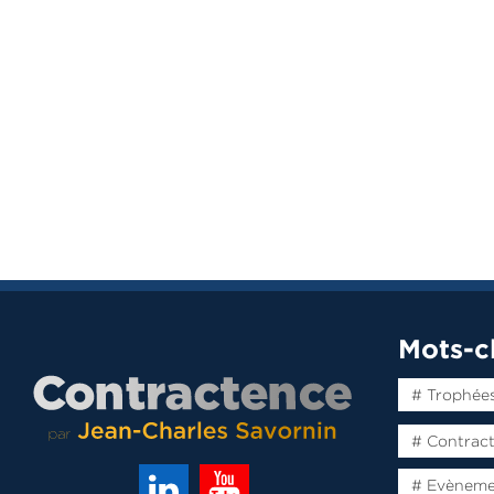
Mots-c
# Trophée
# Contrac
# Evènem