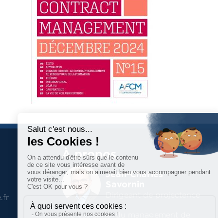
À propos
Jean-Charles
Savornin
Dirigeant de projectence
.fr
Professionnel du management de