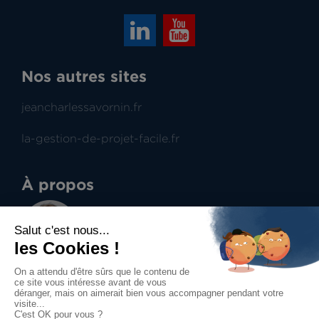
Nos autres sites
jeancharlessavornin.fr
la-gestion-de-projet-facile.fr
À propos
Jean-Charles Savornin
Dirigeant de projectence
Professionnel du management de projet et du
contract management, aide à la prise de
décisions.