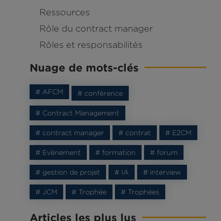
Ressources
Rôle du contract manager
Rôles et responsabilités
Nuage de mots-clés
# AFCM
# conférence
# Contract Management
# contract manager
# contrat
# E2CM
# Evènement
# formation
# forum
# gestion de projet
# IA
# interview
# JCM
# Trophée
# Trophées
Articles les plus lus