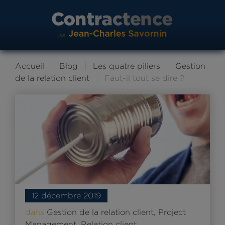
Accueil
Blog
Les quatre piliers
Gestion
de la relation client
Faut-il tout se dire ?
12 décembre 2019
dans
Gestion de la relation client
,
Project
Management
,
Relation client