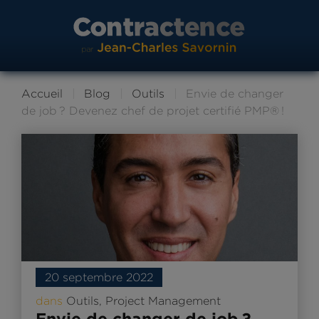
Accueil
Blog
Outils
Envie de changer
de job ? Devenez chef de projet certifié PMP® !
20 septembre 2022
dans
Outils
,
Project Management
Envie de changer de job ?