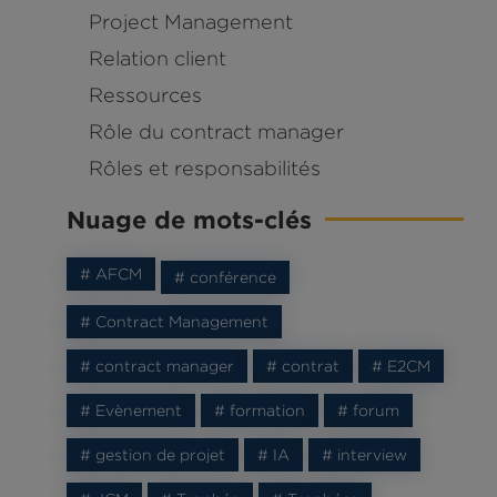
Project Management
Relation client
Ressources
Rôle du contract manager
Rôles et responsabilités
Nuage de mots-clés
# AFCM
# conférence
# Contract Management
# contract manager
# contrat
# E2CM
# Evènement
# formation
# forum
# gestion de projet
# IA
# interview