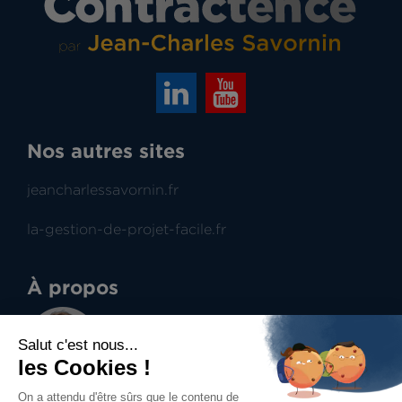
Nos autres sites
jeancharlessavornin.fr
la-gestion-de-projet-facile.fr
À propos
Jean-Charles Savornin
Dirigeant de projectence
Professionnel du management de projet et du