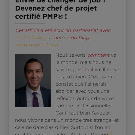
Devenez chef de projet
certifié PMP® !
Cet article a été écrit en partenariat avec
Tarik Cherkaoui
, auteur du blog :
www.prome-t.com
Nous savons
comment
va
le monde, mais nous ne
savons pas
où
il va. Il ne va
pas très bien. C’est par ce
constat que j’aimerais
aborder avec vous une
réflexion autour de votre
carrière professionnelle.
Car il faut bien l’avouer,
nous vivons dans un monde très étrange, et
cela ne date pas d’hier. Surtout si l’on en
[1]
croit le dernier article d’Alistaire Dieppe
,