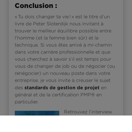
Conclusion :
« Tu dois changer ta vie ! » est le titre d’un
livre de Peter Sloterdijk nous invitant à
trouver le meilleur équilibre possible entre
l’homme (et la femme bien sûr) et la
technique. Si vous êtes arrivé à mi-chemin
dans votre carrière professionnelle et que
vous cherchez à savoir s’il est temps pour
vous de changer de job ou de négocier (ou
renégocier) un nouveau poste dans votre
entreprise, je vous invite à creuser le sujet
standards de gestion de projet
des
en
général et de la certification PMP® en
particulier.
Retrouvez l’interview
de Jean-Charles
Savornin sur le blog