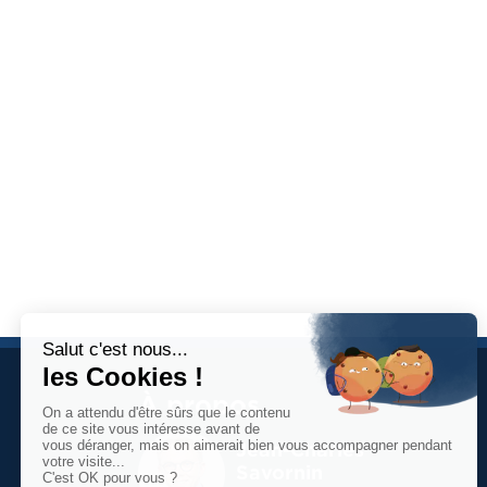
À propos
Jean-Charles
Savornin