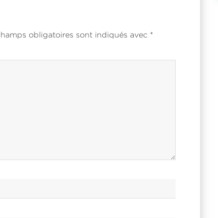
 champs obligatoires sont indiqués avec
*
Dans ce livre je partage avec vous comment j’ai accomp
entreprise dans la
mise en place de son département C
Management
.
Inscrivez-vous et recevez le
eBook
gratuit