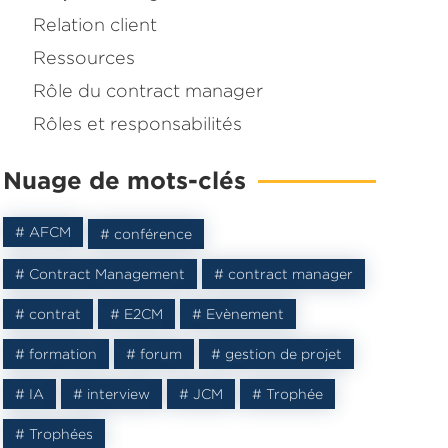
Relation client
Ressources
Rôle du contract manager
Rôles et responsabilités
Nuage de mots-clés
# AFCM
# conférence
# Contract Management
# contract manager
# contrat
# E2CM
# Evènement
# formation
# forum
# gestion de projet
# IA
# interview
# JCM
# Trophée
# Trophées