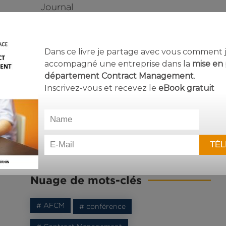
Journal
Journal du Contract Management
Les quatre piliers
Dans ce livre je partage avec vous comment j’
Médiation
accompagné une entreprise dans la
mise en 
Outils
département Contract Management
.
Inscrivez-vous et recevez le
eBook
gratuit
Project Management
Relation client
Ressources
Rôle du contract manager
Rôles et responsabilités
Nuage de mots-clés
# AFCM
# conférence