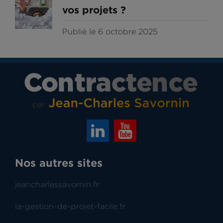
vos projets ?
Publié le 6 octobre 2025
Nos autres sites
jeancharlessavornin.fr
la-gestion-de-projet-facile.fr