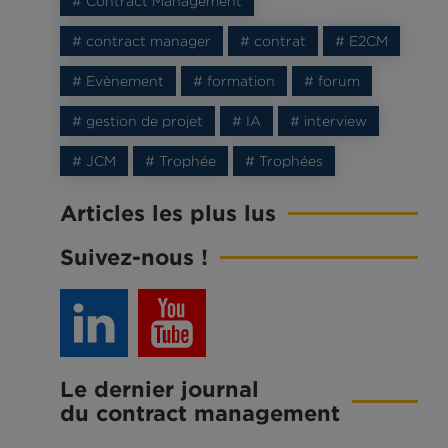
# Contract Management
# contract manager
# contrat
# E2CM
# Evènement
# formation
# forum
# gestion de projet
# IA
# interview
# JCM
# Trophée
# Trophées
Articles les plus lus
Suivez-nous !
Le dernier journal
du contract management