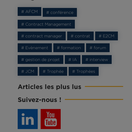
# AFCM
# conférence
# Contract Management
# contract manager
# contrat
# E2CM
# Evènement
# formation
# forum
# gestion de projet
# IA
# interview
# JCM
# Trophée
# Trophées
Articles les plus lus
Suivez-nous !