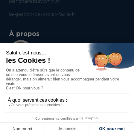
jeancharlessavornin.fr
la-gestion-de-projet-facile.fr
À propos
Jean-Charles Savornin
Dirigeant de projectence
Professionnel du management de projet et du
contract management, aide à la prise de
décisions.
Accueil
Mentions légales
Politique de confidentialité
Politique des cookies
Contact