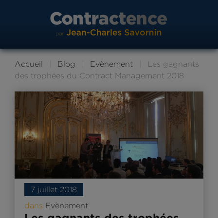
Accueil
Blog
Evènement
Les gagnants
des trophées du Contract Management 2018
7 juillet 2018
dans
Evènement
Les gagnants des trophées