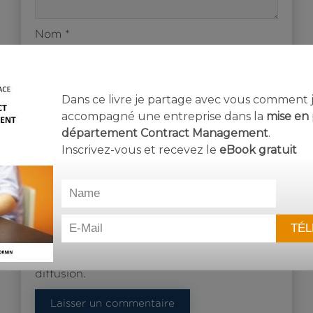
Nom
*
E-mail
*
Dans ce livre je partage avec vous comment j’
accompagné une entreprise dans la
mise en 
département Contract Management
.
Site web
Inscrivez-vous et recevez le
eBook
gratuit
Enregistrer mon nom, mon e-mail et mon
site dans le navigateur pour mon prochain
commentaire.
Oui, ajoutez-moi à votre liste de
diffusion.
Laisser un commentaire