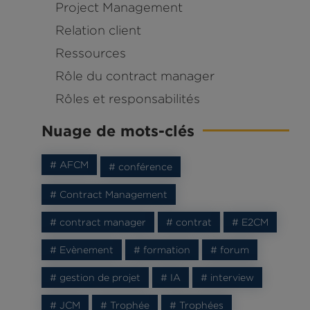
Project Management
Relation client
Ressources
Rôle du contract manager
Rôles et responsabilités
Nuage de mots-clés
# AFCM
# conférence
# Contract Management
# contract manager
# contrat
# E2CM
# Evènement
# formation
# forum
# gestion de projet
# IA
# interview
# JCM
# Trophée
# Trophées