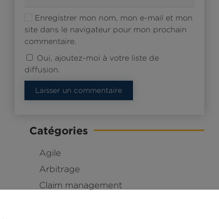
Enregistrer mon nom, mon e-mail et mon
site dans le navigateur pour mon prochain
commentaire.
Oui, ajoutez-moi à votre liste de
diffusion.
Laisser un commentaire
Catégories
Agile
Arbitrage
Claim management
Coin des experts
Comprendre