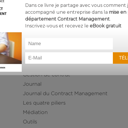
Dans ce livre je partage avec vous comment j’
Delay management
accompagné une entreprise dans la
mise en 
Divers
département Contract Management
.
Inscrivez-vous et recevez le
eBook
gratuit
Emploi
Evènement
forensic
Formation
Général
Gestion de contrat
Journal
Journal du Contract Management
Les quatre piliers
Médiation
Outils