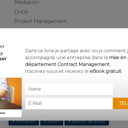
Médiation
Outils
Project Management
Relation client
Ressources
Rôle du contract manager
Dans ce livre je partage avec vous comment j’
accompagné une entreprise dans la
mise en 
Rôles et responsabilités
département Contract Management
.
Inscrivez-vous et recevez le
eBook
gratuit
Nuage de mots-clés
# AFCM
# conférence
# Contract Management
# contract manager
# contrat
# E2CM
# Evènement
# formation
# forum
# gestion de projet