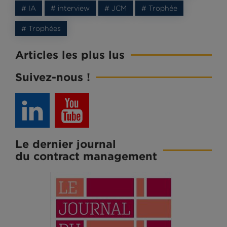
# IA
# interview
# JCM
# Trophée
# Trophées
Articles les plus lus
Suivez-nous !
Le dernier journal
du contract management