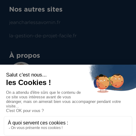
Nos autres sites
jeancharlessavornin.fr
la-gestion-de-projet-facile.fr
À propos
Jean-Charles Savornin
Dirigeant de projectence
Professionnel du management de projet et du
contract management, aide à la prise de
décisions.
Accueil
Mentions légales
Politique de confidentialité