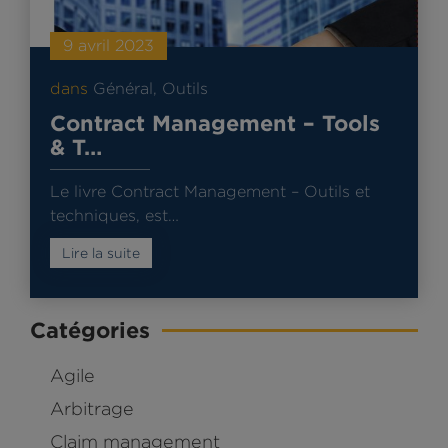
9 avril 2023
dans
Général
,
Outils
Contract Management – Tools
& T…
Le livre Contract Management – Outils et
techniques, est…
Lire la suite
Catégories
Agile
Arbitrage
Claim management