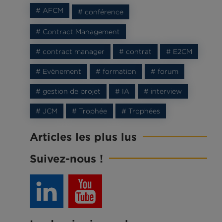
# AFCM
# conférence
# Contract Management
# contract manager
# contrat
# E2CM
# Evènement
# formation
# forum
# gestion de projet
# IA
# interview
# JCM
# Trophée
# Trophées
Articles les plus lus
Suivez-nous !