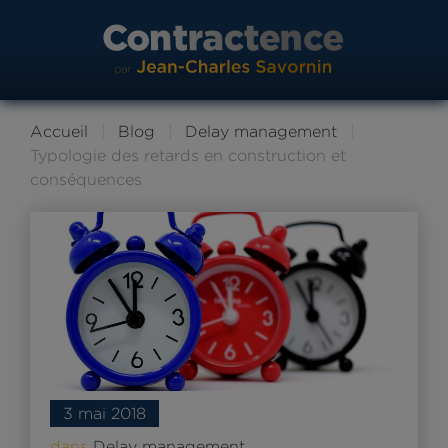
Accueil
Blog
Delay management
Typologie des retards en construction et
conséquences
3 mai 2018
dans
Delay management