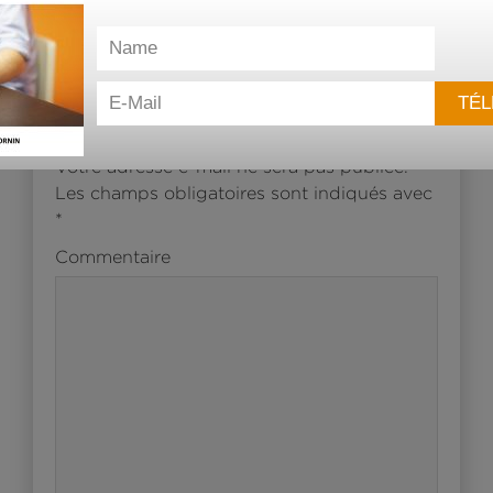
Jean-Charles Savornin
Laisser un commentaire
Votre adresse e-mail ne sera pas publiée.
Les champs obligatoires sont indiqués avec
*
Commentaire