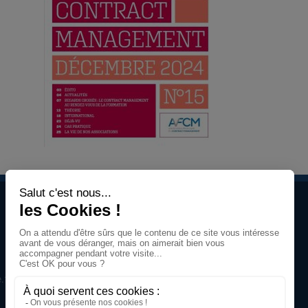
À propos
Jean-Charles
Savornin
Dirigeant de projectence
.fr
Professionnel du management de