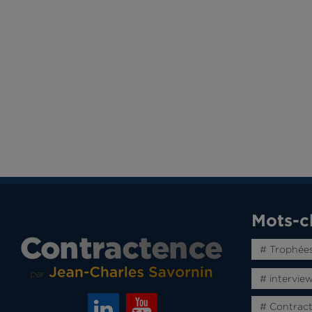
Mots-c
# Trophée
# intervie
# Contrac