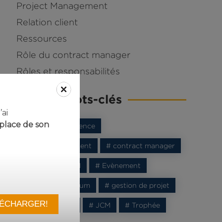
Project Management
Relation client
Ressources
Rôle du contract manager
Rôles et responsabilités
Nuage de mots-clés
ai
place de son
# AFCM
# conférence
# Contract Management
# contract manager
# contrat
# E2CM
# Evènement
# formation
# forum
# gestion de projet
# IA
# interview
# JCM
# Trophée