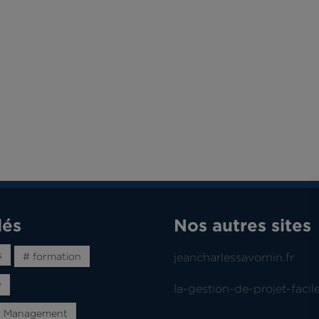
lés
Nos autres sites
s
# formation
jeancharlessavornin.fr
w
la-gestion-de-projet-facile
t Management