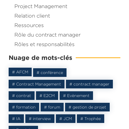
Project Management
Relation client
Ressources
Rôle du contract manager
Dans ce livre je partage avec vous comment j’ai accomp
Rôles et responsabilités
entreprise dans la
mise en place de son département C
Nuage de mots-clés
Management
.
Inscrivez-vous et recevez le
eBook
gratuit
# AFCM
# conférence
# Contract Management
# contract manager
# contrat
# E2CM
# Evènement
# formation
# forum
# gestion de projet
# IA
# interview
# JCM
# Trophée