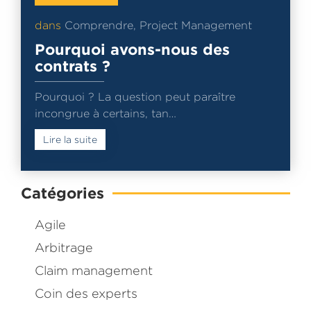
dans
Comprendre
,
Project Management
Pourquoi avons-nous des
contrats ?
Pourquoi ? La question peut paraître
incongrue à certains, tan…
Lire la suite
Catégories
Agile
Arbitrage
Claim management
Coin des experts