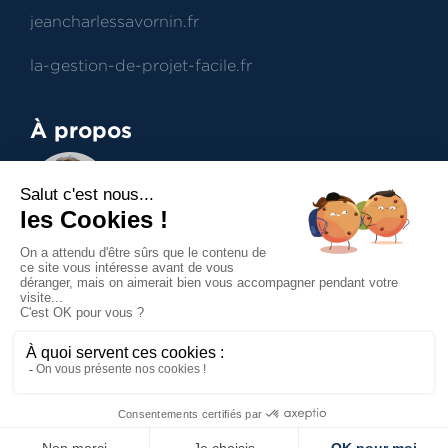
jeancharlessavornin.fr
la-gestion-de-projet-facile.fr
À propos
Jean-Charles Savornin
Dirigeant de projectence
Professionnel du management de projet et du
contract management, aide à la prise de
décisions.
Accueil
Mentions légales
Politique de confidentialité
Politique des cookies
Contact