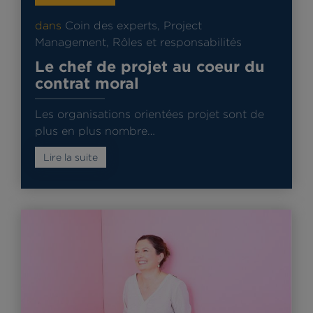
dans
Coin des experts
,
Project
Management
,
Rôles et responsabilités
Le chef de projet au coeur du
contrat moral
Les organisations orientées projet sont de
plus en plus nombre…
Lire la suite