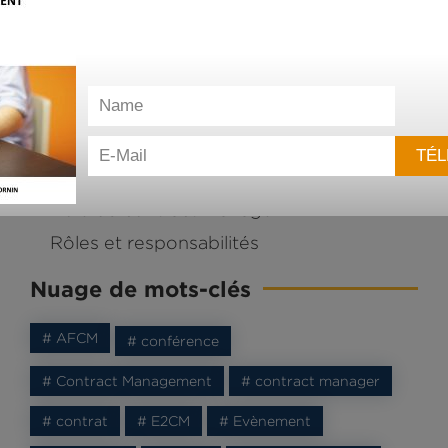
Les quatre piliers
département Contract Management
.
Inscrivez-vous et recevez le
eBook
gratuit
Médiation
Outils
Project Management
Relation client
Ressources
Rôle du contract manager
Rôles et responsabilités
Nuage de mots-clés
# AFCM
# conférence
# Contract Management
# contract manager
# contrat
# E2CM
# Evènement