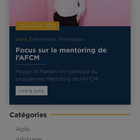
23 janvier 2021
dans
Evènement
,
Formation
Focus sur le mentoring de
l’AFCM
Peggy et Mariam ont participé au
programme Mentoring de l’AFCM…
Lire la suite
Catégories
Agile
Arbitrage