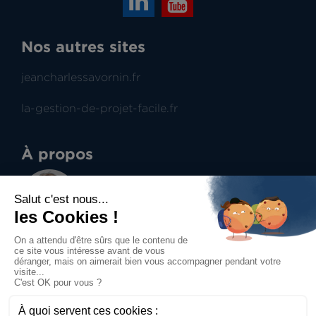
Nos autres sites
jeancharlessavornin.fr
la-gestion-de-projet-facile.fr
À propos
Jean-Charles Savornin
Dirigeant de projectence
Professionnel du management de projet et du
contract management, aide à la prise de
décisions.
Accueil
Mentions légales