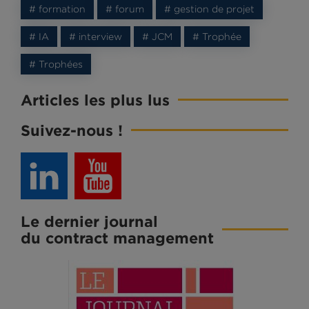
# formation
# forum
# gestion de projet
# IA
# interview
# JCM
# Trophée
# Trophées
Articles les plus lus
Suivez-nous !
Le dernier journal
du contract management