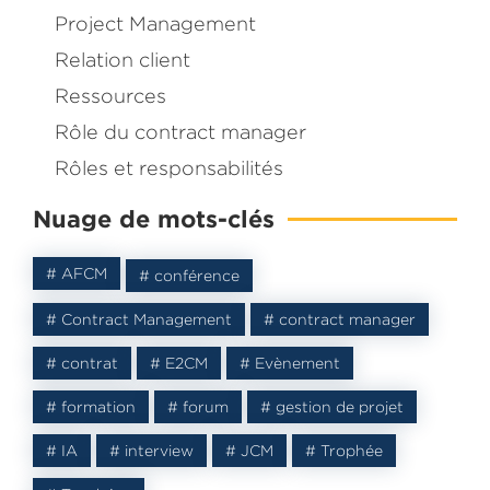
Project Management
Relation client
Ressources
Rôle du contract manager
Dans ce livre je partage avec vous comment j’ai accomp
Rôles et responsabilités
entreprise dans la
mise en place de son département C
Nuage de mots-clés
Management
.
Inscrivez-vous et recevez le
eBook
gratuit
# AFCM
# conférence
# Contract Management
# contract manager
# contrat
# E2CM
# Evènement
# formation
# forum
# gestion de projet
# IA
# interview
# JCM
# Trophée