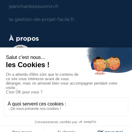
jeancharlessavornin.fr
la-gestion-de-projet-facile.fr
À propos
Jean-Charles Savornin
Dirigeant de projectence
Professionnel du management de projet et du
contract management, aide à la prise de
décisions.
Accueil
Mentions légales
Politique de confidentialité
Politique des cookies
Contact