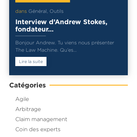
dans
Général
,
Outils
Interview d’Andrew Stokes,
fondateur…
Bonjour Andrew. Tu viens nous présenter
The Law Machine. Qu’es…
Lire la suite
Catégories
Agile
Arbitrage
Claim management
Coin des experts