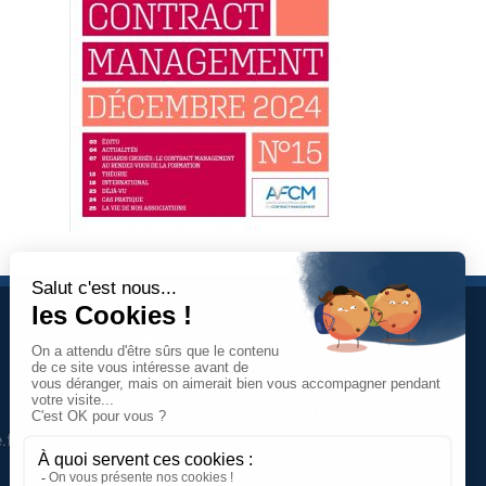
À propos
Jean-Charles
Savornin
Dirigeant de projectence
.fr
Professionnel du management de