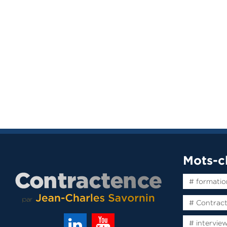
Mots-c
# formatio
# Contrac
# intervie