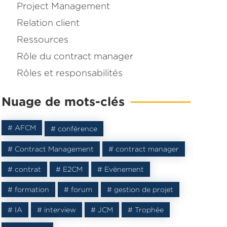
Project Management
Relation client
Ressources
Rôle du contract manager
Rôles et responsabilités
Nuage de mots-clés
# AFCM
# conférence
# Contract Management
# contract manager
# contrat
# E2CM
# Evènement
agné une
ontract
# formation
# forum
# gestion de projet
# IA
# interview
# JCM
# Trophée