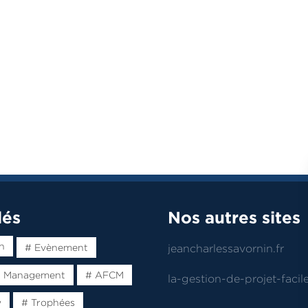
lés
Nos autres sites
n
# Evènement
jeancharlessavornin.fr
t Management
# AFCM
la-gestion-de-projet-facile
w
# Trophées