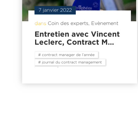
7 janvier 2022
dans
Coin des experts
,
Evènement
Entretien avec Vincent
Leclerc, Contract M…
# contract manager de l’année
# journal du contract management
# leclerc