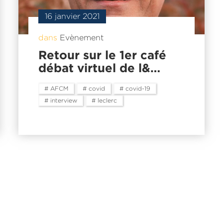
16 janvier 2021
dans
Evènement
Retour sur le 1er café
débat virtuel de l&…
# AFCM
# covid
# covid-19
# interview
# leclerc