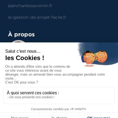
jeancharlessavornin.fr
la-gestion-de-projet-facile.fr
À propos
Jean-Charles Savornin
Dirigeant de projectence
Professionnel du management de projet et du
contract management, aide à la prise de
décisions.
Accueil
Mentions légales
Politique de confidentialité
Politique des cookies
Contact