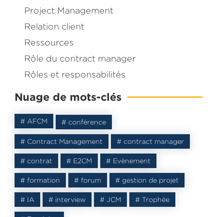
Project Management
Relation client
Ressources
Rôle du contract manager
Dans ce livre je partage avec vous comment j’ai accomp
Rôles et responsabilités
entreprise dans la
mise en place de son département C
Nuage de mots-clés
Management
.
Inscrivez-vous et recevez le
eBook
gratuit
# AFCM
# conférence
# Contract Management
# contract manager
# contrat
# E2CM
# Evènement
# formation
# forum
# gestion de projet
# IA
# interview
# JCM
# Trophée