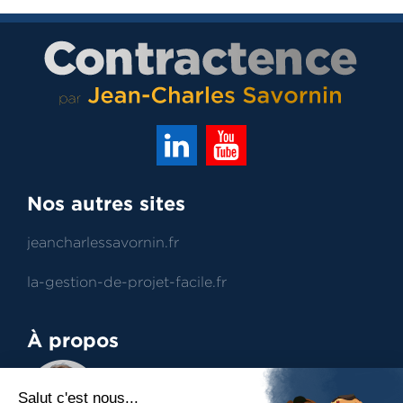
Nos autres sites
jeancharlessavornin.fr
la-gestion-de-projet-facile.fr
À propos
Jean-Charles Savornin