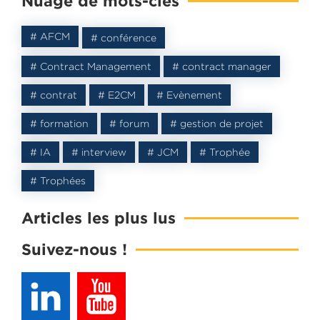
Nuage de mots-clés
# AFCM
Dans ce livre je partage avec vous comment j’ai accomp
# conférence
entreprise dans la
mise en place de son département C
# Contract Management
# contract manager
Management
.
Inscrivez-vous et recevez le
eBook
gratuit
# contrat
# E2CM
# Evènement
# formation
# forum
# gestion de projet
# IA
# interview
# JCM
# Trophée
# Trophées
Articles les plus lus
Suivez-nous !