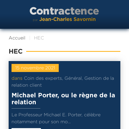
Accueil
HEC
HEC
15 novembre 2021
dans
Coin des experts
,
Général
,
Gestion de la
relation client
Michael Porter, ou le règne de la
relation
Le Professeur Michael E. Porter, célèbre
notamment pour son mo…