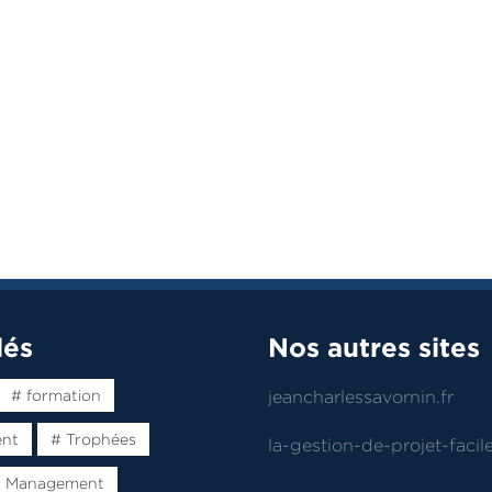
lés
Nos autres sites
# formation
jeancharlessavornin.fr
ent
# Trophées
la-gestion-de-projet-facile
t Management