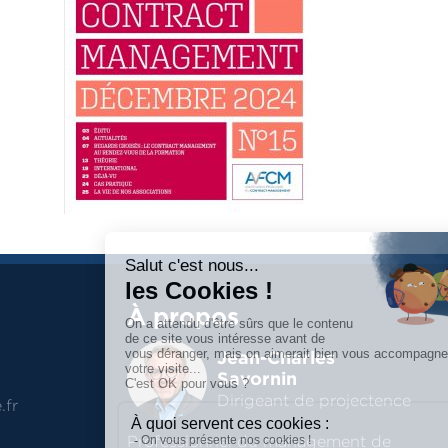
À propos
Jean-Charles
Savornin
Dirigeant de projectence
.fr
Professionnel du management de