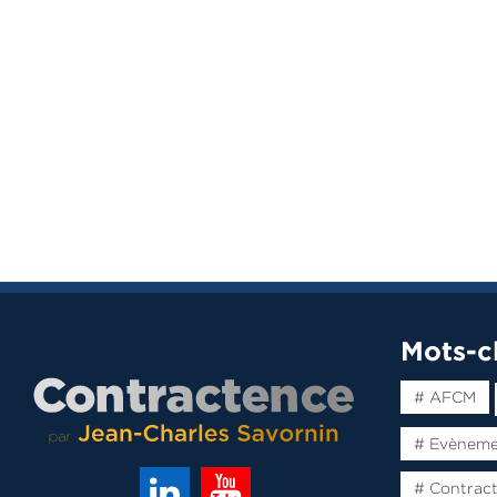
Mots-c
# AFCM
# Evènem
# Contrac