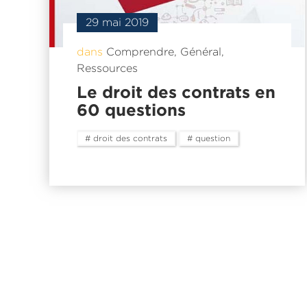
29 mai 2019
dans
Comprendre
,
Général
,
Ressources
Le droit des contrats en
60 questions
# droit des contrats
# question