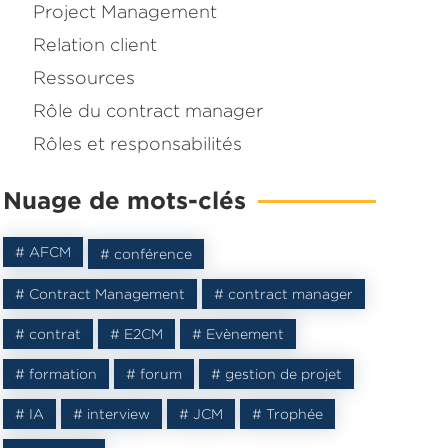
Project Management
Relation client
Ressources
Rôle du contract manager
Rôles et responsabilités
Nuage de mots-clés
# AFCM
# conférence
# Contract Management
# contract manager
agné une
# contrat
# E2CM
# Evènement
ontract
# formation
# forum
# gestion de projet
# IA
# interview
# JCM
# Trophée