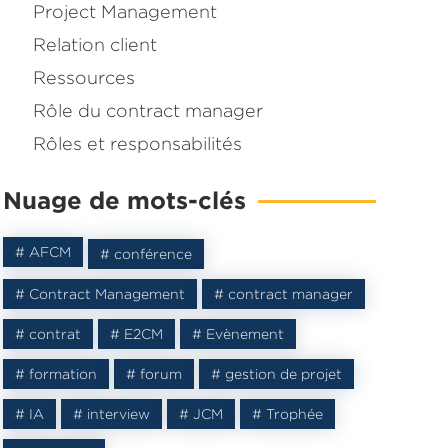
Project Management
Relation client
Ressources
Rôle du contract manager
Rôles et responsabilités
Nuage de mots-clés
# AFCM
# conférence
# Contract Management
# contract manager
# contrat
# E2CM
# Evènement
agné une
ontract
# formation
# forum
# gestion de projet
# IA
# interview
# JCM
# Trophée