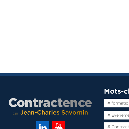
Mots-c
# formatio
# Evènem
# Contrac