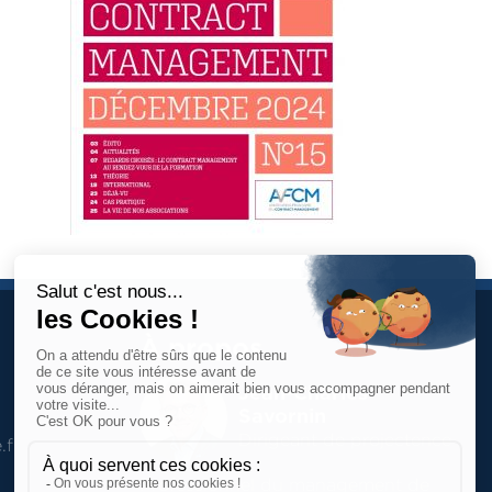
À propos
Jean-Charles
Savornin
Dirigeant de projectence
.fr
Professionnel du management de