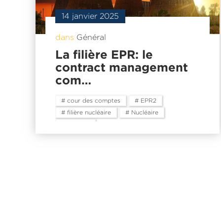
14 janvier 2025
dans
Général
La filière EPR: le
contract management
com…
# cour des comptes
# EPR2
# filière nucléaire
# Nucléaire
# rapport