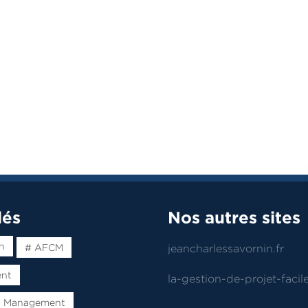
lés
Nos autres sites
n
# AFCM
jeancharlessavornin.fr
ent
la-gestion-de-projet-facile
t Management