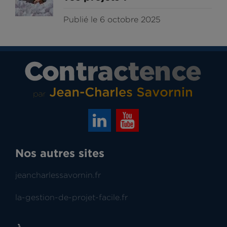
Publié le 6 octobre 2025
Nos autres sites
jeancharlessavornin.fr
la-gestion-de-projet-facile.fr