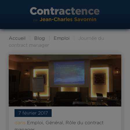
Accueil
Blog
Emploi
Journée du
contract manager
7 février 2017
dans
Emploi
,
Général
,
Rôle du contract
manager