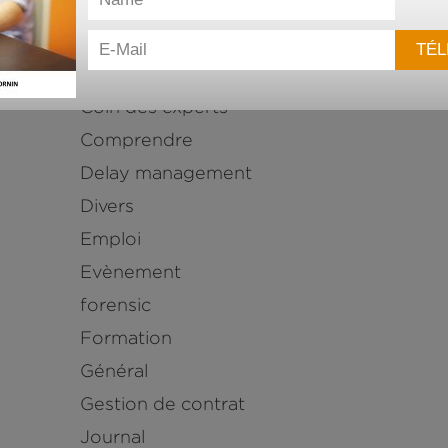
Agile
Arbitrage
Claim management
Coin des experts
Comprendre
Delay management
Divers
Emploi
Evènement
forensic
Formation
Général
Gestion de contrat
Journal