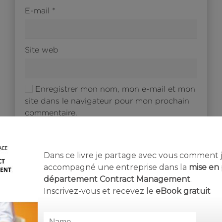
E-mail
*
Site web
Enregistrer mon nom, mon e-mail et mon
site dans le navigateur pour mon prochain
commentaire.
Oui, ajoutez-moi à votre liste de
diffusion.
Dans ce livre je partage avec vous comment j’
Laisser un commentaire
accompagné une entreprise dans la
mise en 
département Contract Management
.
Inscrivez-vous et recevez le
eBook
gratuit
Catégories