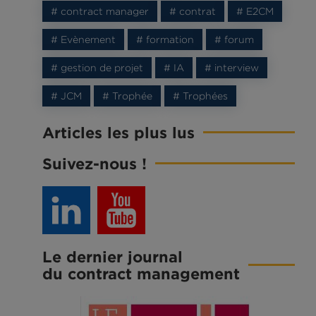
# contract manager
# contrat
# E2CM
# Evènement
# formation
# forum
# gestion de projet
# IA
# interview
# JCM
# Trophée
# Trophées
Articles les plus lus
Suivez-nous !
Le dernier journal
du contract management