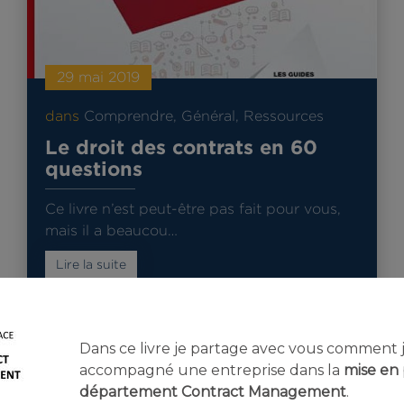
29 mai 2019
dans
Comprendre
,
Général
,
Ressources
Le droit des contrats en 60
questions
Ce livre n’est peut-être pas fait pour vous,
mais il a beaucou…
Lire la suite
Dans ce livre je partage avec vous comment j’
accompagné une entreprise dans la
mise en 
département Contract Management
.