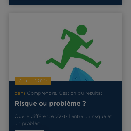
7 mars 2020
dans
Comprendre
,
Gestion du résultat
Risque ou problème ?
Quelle différence y’a-t-il entre un risque et
un problèm…