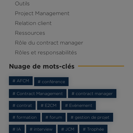
Outils
Project Management
Relation client
Ressources
Rôle du contract manager
Rôles et responsabilités
Nuage de mots-clés
# AFCM
# conférence
# Contract Management
# contract manager
# contrat
# E2CM
# Evènement
# formation
# forum
# gestion de projet
# IA
# interview
# JCM
# Trophée