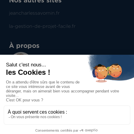
jeancharlessavornin.fr
la-gestion-de-projet-facile.fr
À propos
Jean-Charles Savornin
Dirigeant de projectence
Professionnel du management de projet et du
contract management, aide à la prise de
décisions.
Accueil
Mentions légales
Politique de confidentialité
Politique des cookies
Contact