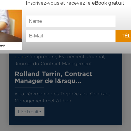
Inscrivez-vous et recevez le
eBook
gratuit
21 août 2018
dans
Comprendre
,
Evènement
,
Journal
,
Journal du Contract Management
Rolland Terrin, Contract
Manager de l&rsqu…
« La cérémonie des Trophées du Contract
Management met à l’hon…
Lire la suite