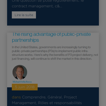
Une question se pose régulièrement: le
contract management, c&…
Lire la suite
5 juin 2018
dans
Comprendre
,
Général
,
Project
Management
,
Rôles et responsabilités