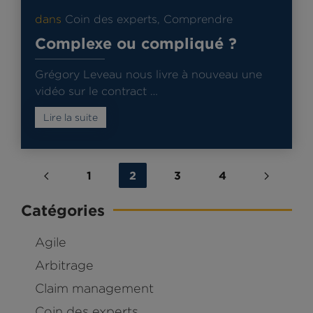
dans
Coin des experts
,
Comprendre
Complexe ou compliqué ?
Grégory Leveau nous livre à nouveau une
vidéo sur le contract …
Lire la suite
1
2
3
4
Catégories
Agile
Arbitrage
Claim management
Coin des experts