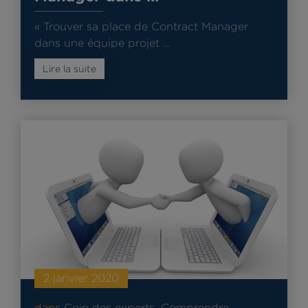
« Trouver sa place de Contract Manager
dans une équipe projet …
Lire la suite
2 janvier 2020
dans
Coin des experts
,
Comprendre
,